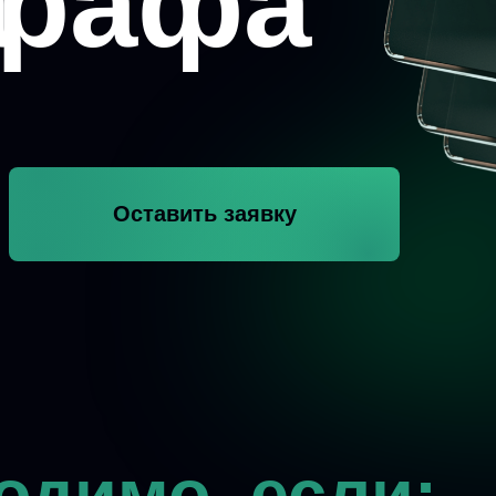
а
графа
Оставить заявку
мо, если: