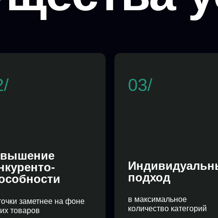
2/
03/
вышение
Индивидуальн
нкуренто-
подход
особности
в максимальное
точки заметнее на фоне
количество категорий
гих товаров