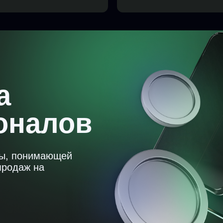
а
оналов
ды, понимающей
продаж на