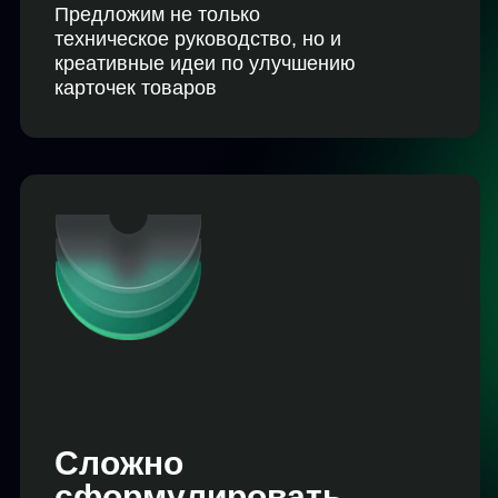
Не з
опт
кон
Поможе
будут 
именно
Сложно
сформулировать
точное описание
Определим, какую информацию
должна содержать карточка товара,
чтобы покупатели могли быстро и
легко принимать решение