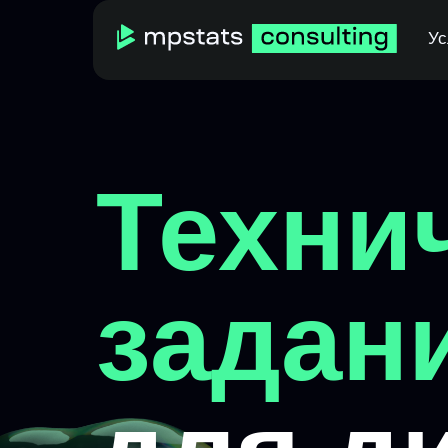
Ус
Техни
задан