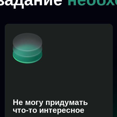
Хоч
тов
Изучим
уникал
помогу
конкур
покупа
Не могу придумать
что‑то интересное
Предложим не только
техническое руководство, но и
креативные идеи по улучшению
карточек товаров