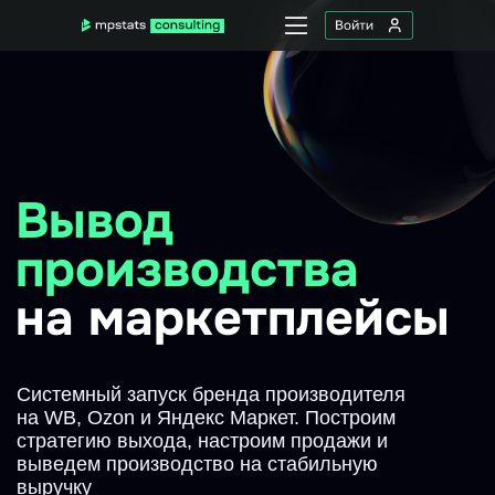
Вывод
Услуг
О н
Ко
производства
Оставить заявку
на маркетплейсы
Системный запуск бренда производителя
на WB, Ozon и Яндекс Маркет. Построим
стратегию выхода, настроим продажи и
выведем производство на стабильную
выручку
Получить стратегию запуска