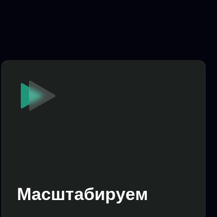
штабируем
 успешные стратегии
ренные решения для
ного роста
 бизнеса и декомпозиция
ой аналитики
мендациями