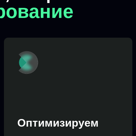
Мас
Оптимизируем
внедрим
работу на маркетплейсах, настроим
и прове
процессы и увеличим эффективность
стабиль
01/
Определение целей
воронки продаж
02/
Подготовка кастомн
с выводами и реко