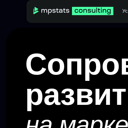
Ус
Сопров
развити
на марке