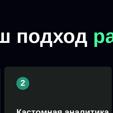
2
3
Кастомная аналитика
и понятная
Ин
визуализация
по
Аналитика адаптируется конкретно под
Вмес
ваши задачи и визуализируется
индив
в дашбордах и презентациях с выводами
макси
и рекомендациями
и тек