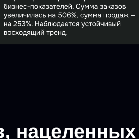
 нацеленных
ование