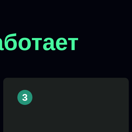
дивидуальный
дход
то шаблонных решений создаем
идуальный план, который
мально учитывает особенности
ущие возможности бизнеса