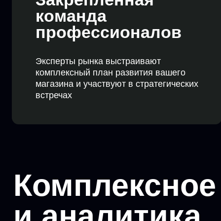
Комплексное 
и аналитика
Листать
→