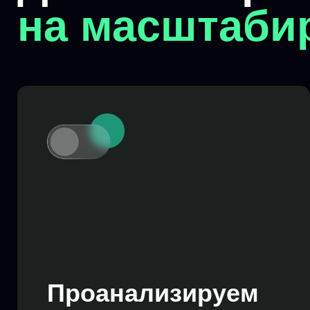
Проанализируем
текущую бизнес-модель и найдем
новые идеи для роста
Как проходит
работа