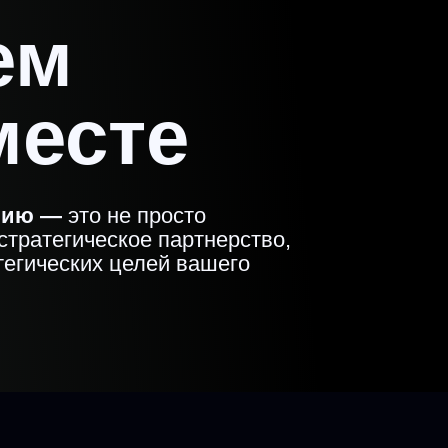
есте
—
это не просто
егическое партнерство,
еских целей вашего
 подход
рабо