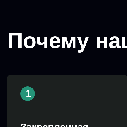
1
Закрепленная
команда
профессионалов
Эксперты рынка выстраивают
комплексный план развития вашего
магазина и участвуют в стратегических
встречах