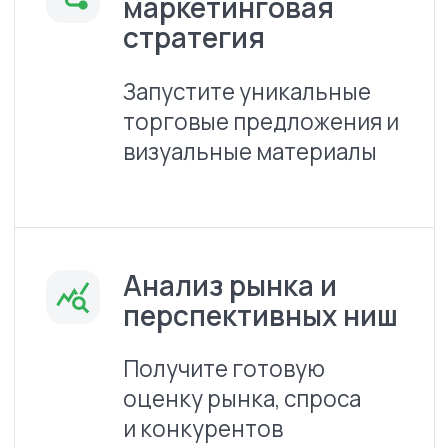
Заключаем договор на
4
оказание услуги.
Оплата
любым удобным способом
Производим
5
полномасштабный
анализ
и формируем план
работы
Закрепляем
6
персонального
менеджера,
который
будет вести ваш проект