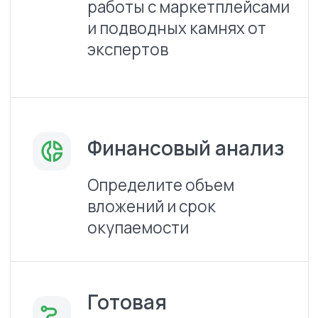
Наш эксперт свяжется с
2
вами
, когда и как вам
удобно
Проведем консультацию
3
и сформируем
коммерческое
предложение