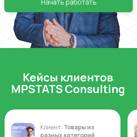
по проекту, предоставляя
комплексные решения для реализации
бизнес-процессов.
Рабочие шаблоны
помогают сэкономить время для
решения более важных задач.
Спасибо нашим менеджерам по
Сопровождению Светлане и Ольге, а
также нашему аккаунт-менеджеру по
сервису Анне за вложенное время и
силы. Надеемся на дальнейшее
плодотворное сотрудничество.
О нас