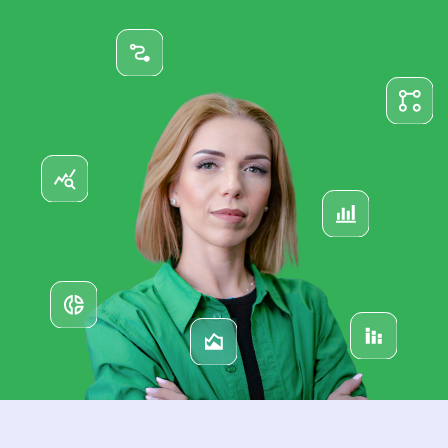
OZON
Яндекс.Маркет
Другие
Еще не работаю
+7
Отправить запрос
*поля обязательные для заполнения
Отправляя запрос, вы соглашаетесь с
Условиями обработки персональных
данных
и получением рассылок от MPSTATS