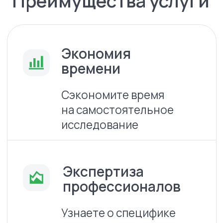
Получите готовую
оценку рынка, спроса
и конкурентов
Как строится наша
работа
Делегируйте работу экспертам рынка
аналитики и получайте комплексное
решение для реализации бизнес-
процессов
Оставьте заявку
1