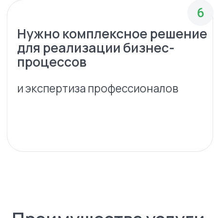
Финансовый анализ
Определите объем
вложений и срок
окупаемости
Готовая
маркетинговая
стратегия
Запустите уникальные
торговые предложения и
визуальные материалы
Анализ рынка и
перспективных ниш