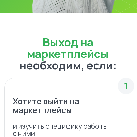
маркетплейсы
и изучить специфику работы
с ними
Сложно оценить спрос
на свой товар
и определить перспективные
категории
Не можете понять сроки
окупаемости