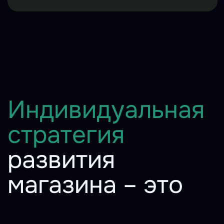
магазина – это
Анализ товарной
матрицы
Проанализируем текущие
позиции и сформируем план
работ с ассортиментом
Анализ рынка
Оценим состояние рынка и
определим потенциал по
текущим направлениям
Определение
направлений