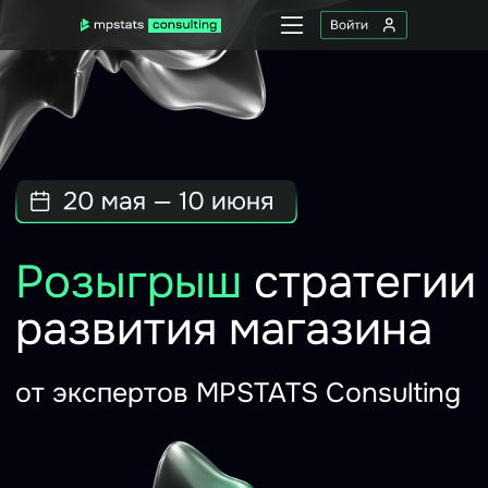
Услуг
О н
Ко
Оставить заявку
Розыгрыш
стратегии
развития магазина
от экспертов MPSTATS Consulting
Пройдите опрос и получите