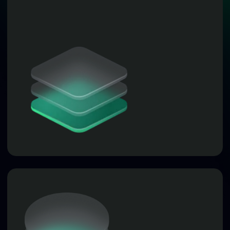
Пройдите опрос
и станьте
участником
розыгрыша