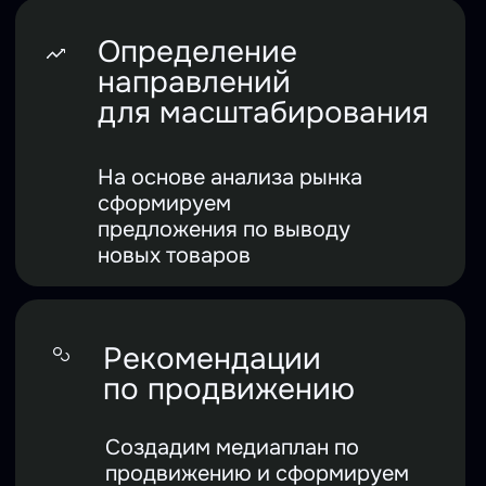
консультация
со специалистом
MPSTATS
Consulting
поможет:
/01
Узнать о способах и
инструментах продвижения
своих товаров на
маркетплейсах